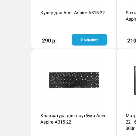
Кулер для Acer Aspire A315-22
Разъ
Aspi
290 р.
В корзину
210
Клавиатура для ноутбука Acer
Матр
Aspire A315-22
22 -
300n