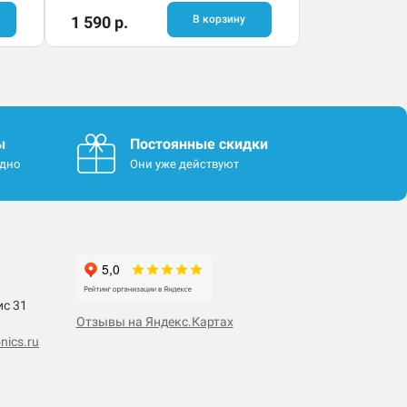
1 590 р.
В корзину
ы
Постоянные скидки
одно
Они уже действуют
ис 31
Отзывы на Яндекс.Картах
nics.ru