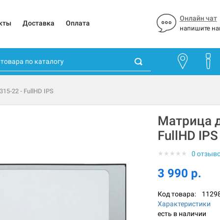
Онлайн чат
кты
Доставка
Оплата
напишите на
15-22 - FullHD IPS
Матрица д
FullHD IPS
★
★
★
★
★
0 отзыв
3 990 р.
Код товара:
1129
Характеристики
есть в наличии