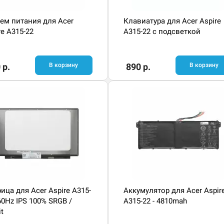
ем питания для Acer
Клавиатура для Acer Aspire
re A315-22
A315-22 с подсветкой
 р.
В корзину
890 р.
В корзину
ица для Acer Aspire A315-
Аккумулятор для Acer Aspir
 60Hz IPS 100% SRGB /
A315-22 - 4810mah
it