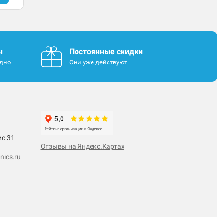
ы
Постоянные скидки
одно
Они уже действуют
ис 31
Отзывы на Яндекс.Картах
nics.ru