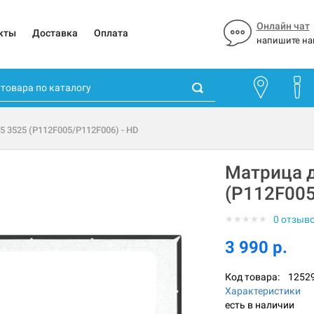
Онлайн чат
кты
Доставка
Оплата
напишите на
15 3525 (P112F005/P112F006) - HD
Матрица дл
(P112F005
★
★
★
★
★
0 отзыв
3 990 р.
Код товара:
1252
Характеристики
есть в наличии