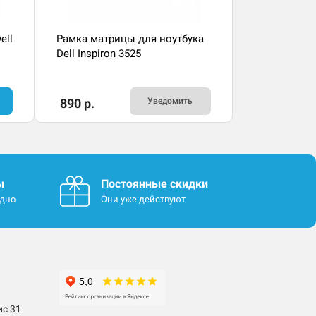
ell
Рамка матрицы для ноутбука
Dell Inspiron 3525
890 р.
Уведомить
ы
Постоянные скидки
одно
Они уже действуют
ис 31