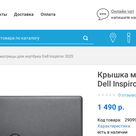
Онлайн чат
кты
Доставка
Оплата
напишите на
атрицы для ноутбука Dell Inspiron 3525
Крышка м
Dell Inspi
★
★
★
★
★
0 отзыв
1 490 р.
Код товара:
2909
Характеристики
есть в наличии