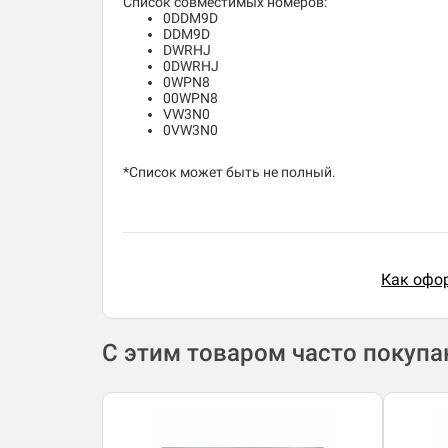
Список совместимых номеров:
0DDM9D
DDM9D
DWRHJ
0DWRHJ
0WPN8
00WPN8
VW3N0
0VW3N0
*Список может быть не полный.
Как офор
С этим товаром часто покуп