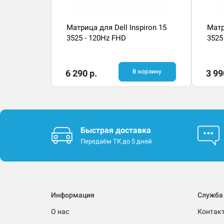
Матрица для Dell Inspiron 15
Матр
3525 - 120Hz FHD
3525
6 290 р.
В корзину
3 99
Быстрая доставка
Передаём ТК до 5 дней
Информация
Служба
О нас
Контак