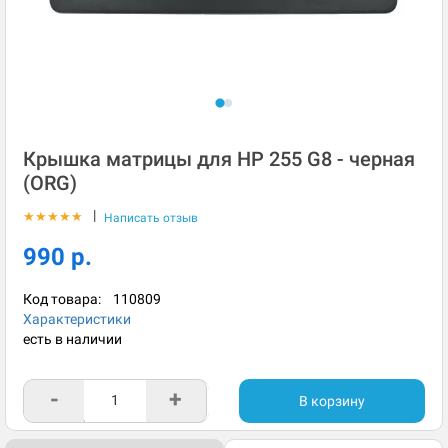
Крышка матрицы для HP 255 G8 - черная
(ORG)
|
★
★
★
★
★
Написать отзыв
990 р.
Код товара:
110809
Характеристики
есть в наличии
-
+
В корзину