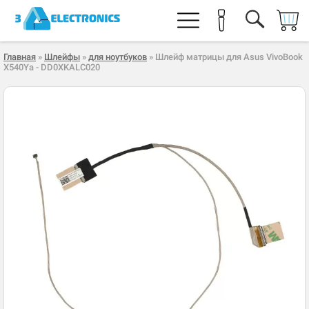
Главная
»
Шлейфы
»
для ноутбуков
» Шлейф матрицы для Asus VivoBook
X540Ya - DD0XKALC020