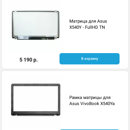
Матрица для Asus
X540Y - FullHD TN
5 190 р.
В корзину
Рамка матрицы для
Asus VivoBook X540Ya