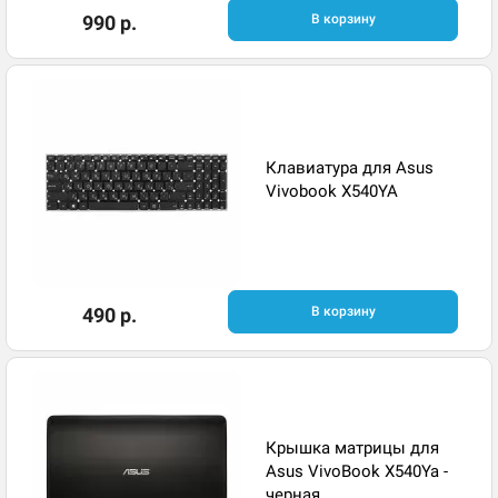
990 р.
В корзину
Клавиатура для Asus
Vivobook X540YA
490 р.
В корзину
Крышка матрицы для
Asus VivoBook X540Ya -
черная