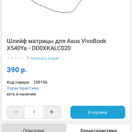
Шлейф матрицы для Asus VivoBook
X540Ya - DD0XKALC020
|
★
★
★
★
★
Написать отзыв
390 р.
Код товара:
100156
Характеристики
есть в наличии
-
+
В корзину
Описание
Характеристики