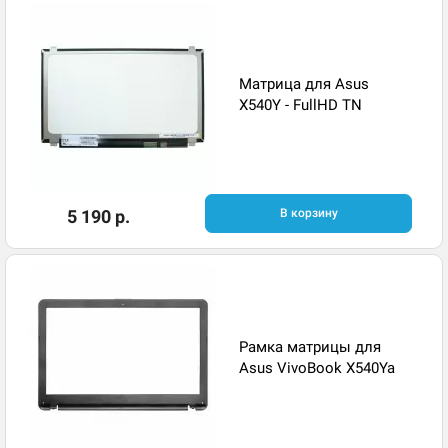
Матрица для Asus
X540Y - FullHD TN
5 190 р.
В корзину
Рамка матрицы для
Asus VivoBook X540Ya