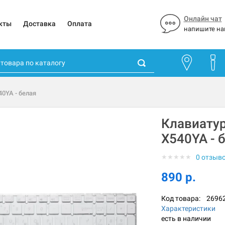
Онлайн чат
кты
Доставка
Оплата
напишите на
40YA - белая
Клавиатур
X540YA - 
★
★
★
★
★
0 отзыв
890 р.
Код товара:
2696
Характеристики
есть в наличии