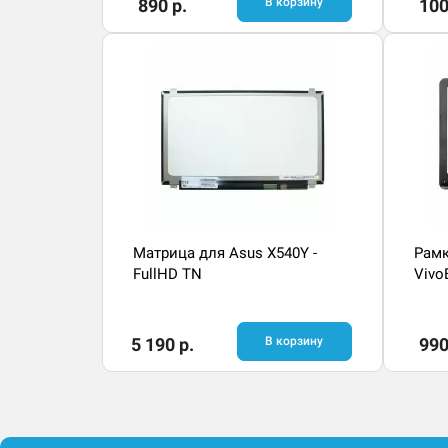
890 р.
В корзину
100
Матрица для Asus X540Y -
Рамк
FullHD TN
Vivo
5 190 р.
В корзину
990