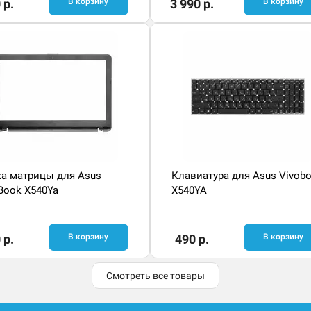
 р.
В корзину
3 990 р.
В корзину
а матрицы для Asus
Клавиатура для Asus Vivob
Book X540Ya
X540YA
 р.
В корзину
490 р.
В корзину
Смотреть все товары