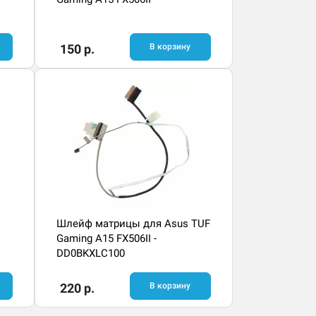
150 р.
В корзину
Шлейф матрицы для Asus TUF
Gaming A15 FX506II -
DD0BKXLC100
220 р.
В корзину