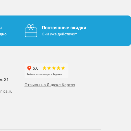
ы
Постоянные скидки
одно
Они уже действуют
ис 31
Отзывы на Яндекс.Картах
nics.ru