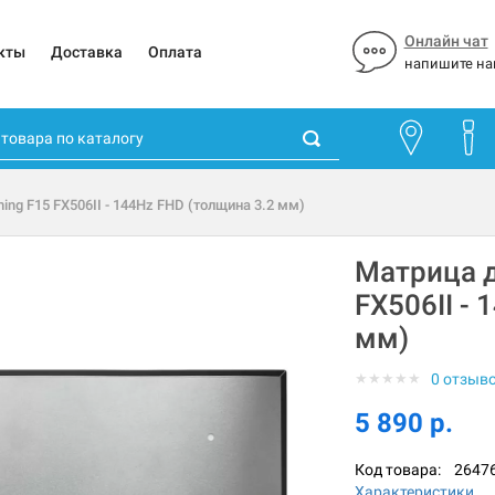
Онлайн чат
кты
Доставка
Оплата
напишите на
ng F15 FX506II - 144Hz FHD (толщина 3.2 мм)
Матрица д
FX506II -
мм)
★
★
★
★
★
0 отзыв
5 890 р.
Код товара:
2647
Характеристики