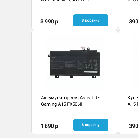
3 990 р.
В корзину
390
Аккумулятор для Asus TUF
Куле
Gaming A15 FX506II
A15 
1 890 р.
В корзину
390