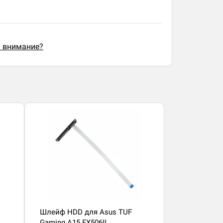
ь внимание?
Шлейф HDD для Asus TUF
Gaming A15 FX506II