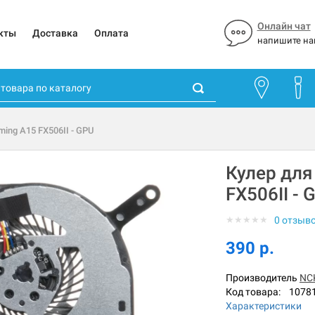
Онлайн чат
кты
Доставка
Оплата
напишите на
ing A15 FX506II - GPU
Кулер для
FX506II - 
★
★
★
★
★
0 отзыв
390 р.
Производитель
NC
Код товара:
1078
Характеристики