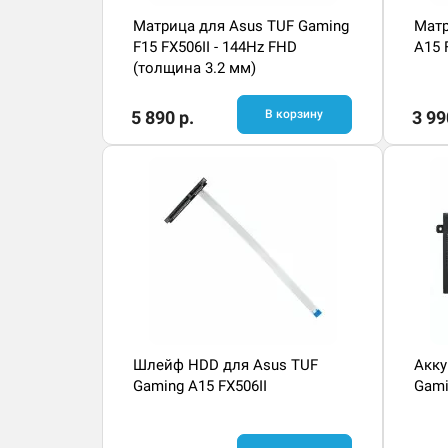
Матрица для Asus TUF Gaming
Матр
F15 FX506II - 144Hz FHD
A15 
(толщина 3.2 мм)
5 890 р.
В корзину
3 99
Шлейф HDD для Asus TUF
Акку
Gaming A15 FX506II
Gami