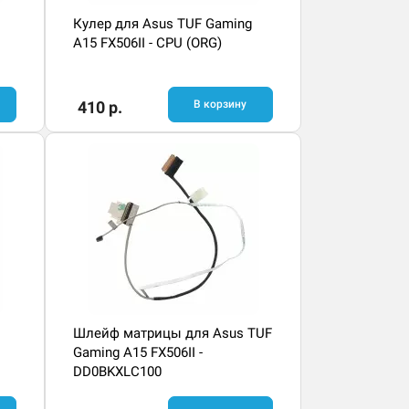
Кулер для Asus TUF Gaming
A15 FX506II - CPU (ORG)
410 р.
В корзину
Шлейф матрицы для Asus TUF
Gaming A15 FX506II -
DD0BKXLC100