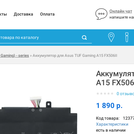
Онлайн чат
кты
Доставка
Оплата
напишите на
 Gaming) - series
» Аккумулятор для Asus TUF Gaming A15 FX506II
Аккумулят
A15 FX506
★
★
★
★
★
0 отзыв
1 890 р.
Код товара:
1237
Характеристики
есть в наличии