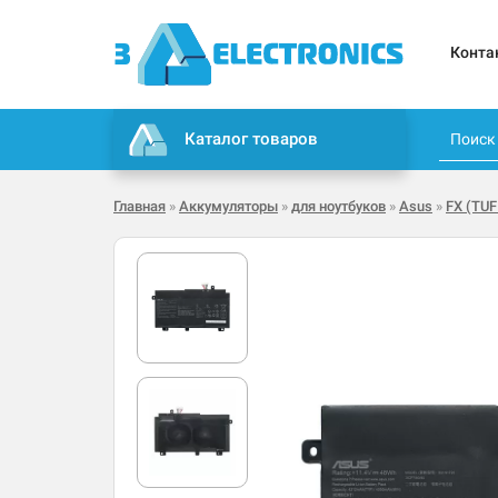
Конта
Каталог товаров
Главная
»
Аккумуляторы
»
для ноутбуков
»
Asus
»
FX (TUF