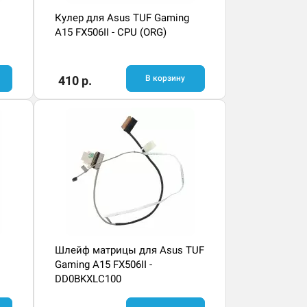
Кулер для Asus TUF Gaming
A15 FX506II - CPU (ORG)
410 р.
В корзину
Шлейф матрицы для Asus TUF
Gaming A15 FX506II -
DD0BKXLC100