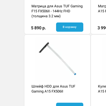
Матрица для Asus TUF Gaming
Матр
F15 FX506II - 144Hz FHD
A15 
(толщина 3.2 мм)
5 890 р.
В корзину
3 99
Шлейф HDD для Asus TUF
Куле
Gaming A15 FX506II
A15 