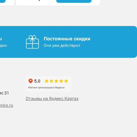
ы
Постоянные скидки
одно
Они уже действуют
ис 31
Отзывы на Яндекс.Картах
nics.ru