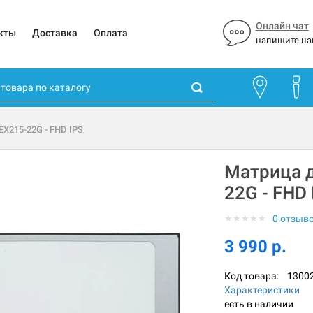
Онлайн чат
кты
Доставка
Оплата
напишите на
EX215-22G - FHD IPS
Матрица д
22G - FHD 
★
★
★
★
★
0 отзыв
3 990 р.
Код товара:
1300
Характеристики
есть в наличии