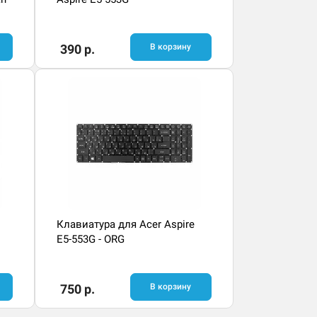
390 р.
В корзину
Клавиатура для Acer Aspire
E5-553G - ORG
750 р.
В корзину