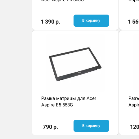
1 390 р.
В корзину
1 56
Рамка матрицы для Acer
Разъ
Aspire E5-553G
Aspi
790 р.
В корзину
120