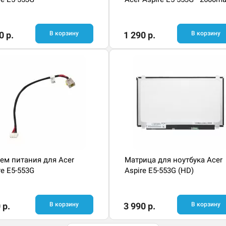
0 р.
В корзину
1 290 р.
В корзину
ем питания для Acer
Матрица для ноутбука Acer
re E5-553G
Aspire E5-553G (HD)
 р.
В корзину
3 990 р.
В корзину