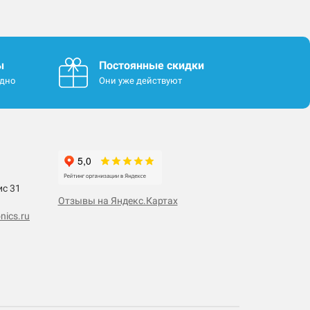
ы
Постоянные скидки
одно
Они уже действуют
ис 31
Отзывы на Яндекс.Картах
nics.ru