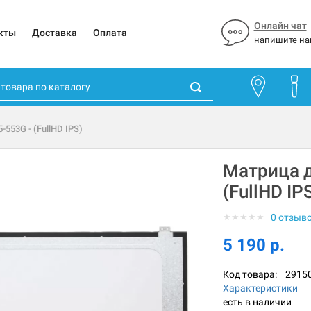
Онлайн чат
кты
Доставка
Оплата
напишите на
-553G - (FullHD IPS)
Матрица д
(FullHD IP
★
★
★
★
★
0 отзыв
5 190 р.
Код товара:
2915
Характеристики
есть в наличии