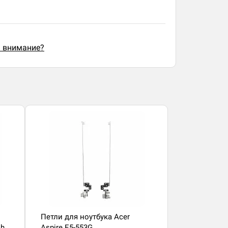
ь внимание?
Петли для ноутбука Acer
ah
Aspire E5-553G