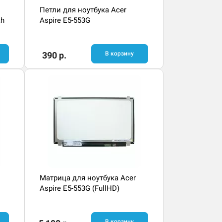
Петли для ноутбука Acer
ah
Aspire E5-553G
390 р.
В корзину
Матрица для ноутбука Acer
Aspire E5-553G (FullHD)
В корзину