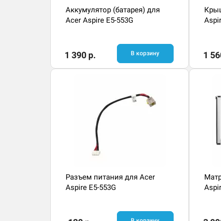
Аккумулятор (батарея) для
Крыш
Acer Aspire E5-553G
Aspi
1 390 р.
В корзину
1 56
Разъем питания для Acer
Матр
Aspire E5-553G
Aspi
В корзину