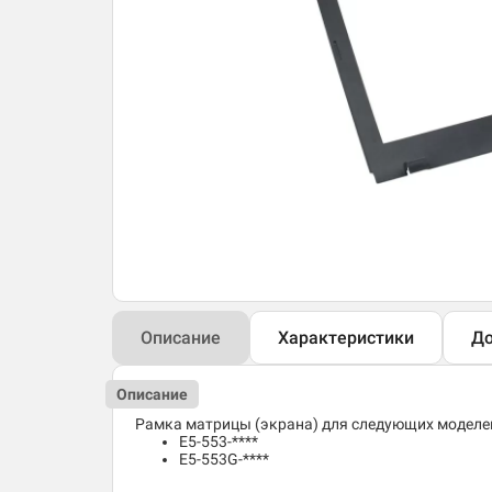
Описание
Характеристики
До
Описание
Рамка матрицы (экрана) для следующих моделей 
E5-553-****
E5-553G-****