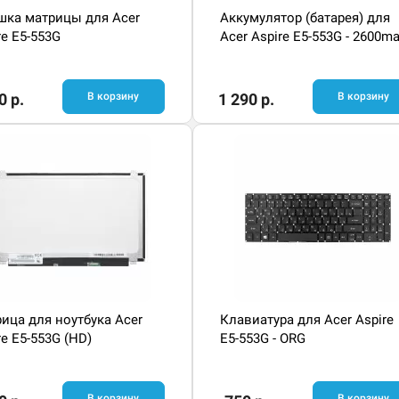
ка матрицы для Acer
Аккумулятор (батарея) для
re E5-553G
Acer Aspire E5-553G - 2600m
0 р.
В корзину
1 290 р.
В корзину
ица для ноутбука Acer
Клавиатура для Acer Aspire
re E5-553G (HD)
E5-553G - ORG
В корзину
В корзину