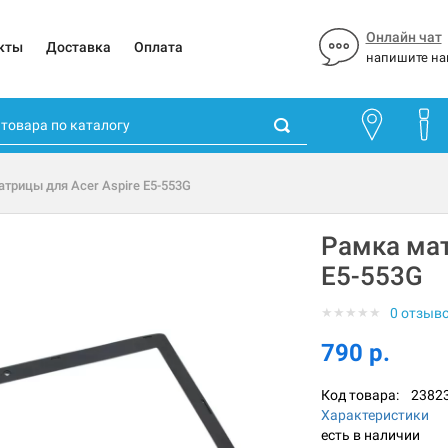
Онлайн чат
кты
Доставка
Оплата
напишите на
трицы для Acer Aspire E5-553G
Рамка мат
E5-553G
★
★
★
★
★
0 отзыв
790 р.
Код товара:
2382
Характеристики
есть в наличии