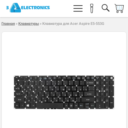
Главная
»
Клавиатуры
» Клавиатура для Acer Aspire E5-553G