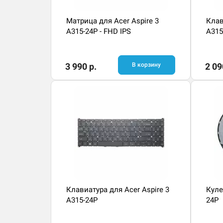
Матрица для Acer Aspire 3
Клав
A315-24P - FHD IPS
A315
3 990 р.
В корзину
2 09
Клавиатура для Acer Aspire 3
Куле
A315-24P
24P