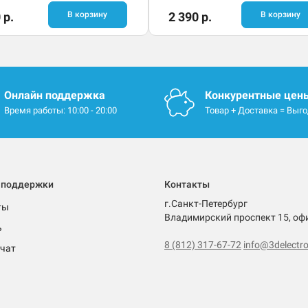
 р.
В корзину
2 390 р.
В корзину
Онлайн поддержка
Конкурентные цен
Время работы: 10:00 - 20:00
Товар + Доставка = Выг
 поддержки
Контакты
г.Санкт-Петербург
ты
Владимирский проспект 15, оф
ь
8 (812) 317-67-72
info@3delectro
чат