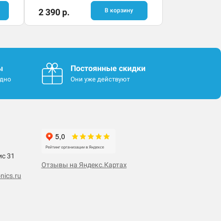
2 390 р.
В корзину
ы
Постоянные скидки
одно
Они уже действуют
ис 31
Отзывы на Яндекс.Картах
nics.ru