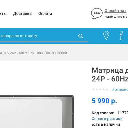
Онлайн чат
кты
Доставка
Оплата
напишите на
A315-24P - 60Hz IPS 100% SRGB / 300nit
Матрица д
24P - 60Hz
★
★
★
★
★
0 отзыв
5 990 р.
Код товара:
1177
Характеристики
есть в наличии