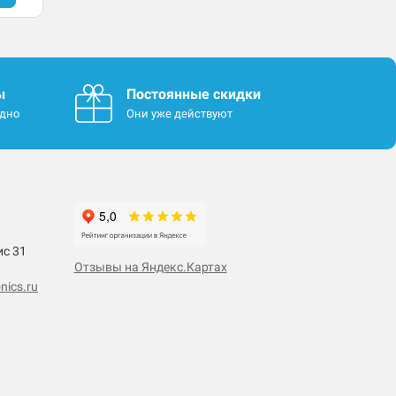
ы
Постоянные скидки
одно
Они уже действуют
ис 31
Отзывы на Яндекс.Картах
nics.ru