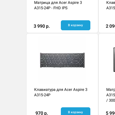
Матрица для Acer Aspire 3
Клав
A315-24P - FHD IPS
A315
3 990 р.
В корзину
2 09
Клавиатура для Acer Aspire 3
Матр
A315-24P
A315
/ 300
970 р.
В корзину
5 99