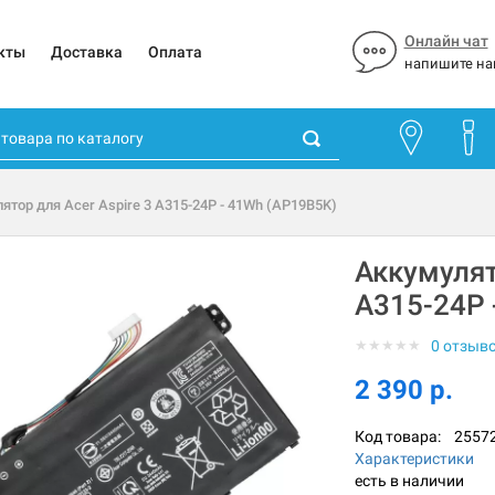
Онлайн чат
кты
Доставка
Оплата
напишите на
ятор для Acer Aspire 3 A315-24P - 41Wh (AP19B5K)
Аккумулят
A315-24P 
★
★
★
★
★
0 отзыв
2 390 р.
Код товара:
2557
Характеристики
есть в наличии