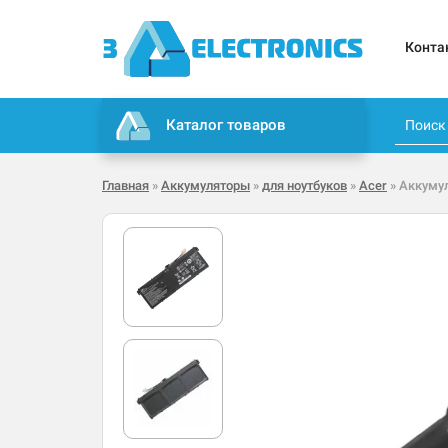
Конта
Каталог товаров
Главная
»
Аккумуляторы
»
для ноутбуков
»
Acer
» Аккумул