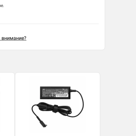
е.
ь внимание?