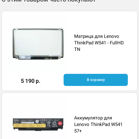
Матрица для Lenovo
ThinkPad W541 - FullHD
TN
5 190 р.
В корзину
Аккумулятор для
Lenovo ThinkPad W541
57+