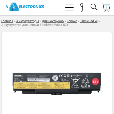
Главная
»
Аккумуляторы
»
для ноутбуков
»
Lenovo
»
ThinkPad W
»
Аккумулятор для Lenovo ThinkPad W541 57+