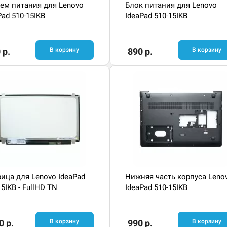
ем питания для Lenovo
Блок питания для Lenovo
Pad 510-15IKB
IdeaPad 510-15IKB
 р.
В корзину
890 р.
В корзину
ица для Lenovo IdeaPad
Нижняя часть корпуса Leno
15IKB - FullHD TN
IdeaPad 510-15IKB
0 р.
В корзину
990 р.
В корзину