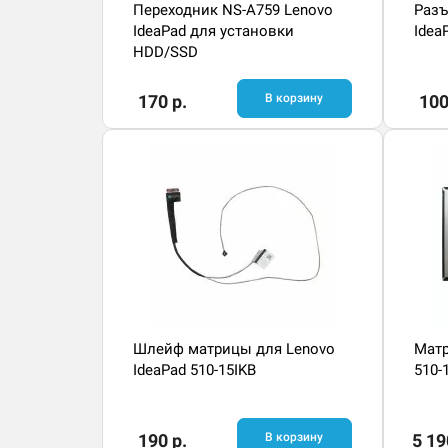
Переходник NS-A759 Lenovo
Разъ
IdeaPad для установки
Idea
HDD/SSD
170 р.
В корзину
100
Шлейф матрицы для Lenovo
Матр
IdeaPad 510-15IKB
510-
190 р.
В корзину
5 19