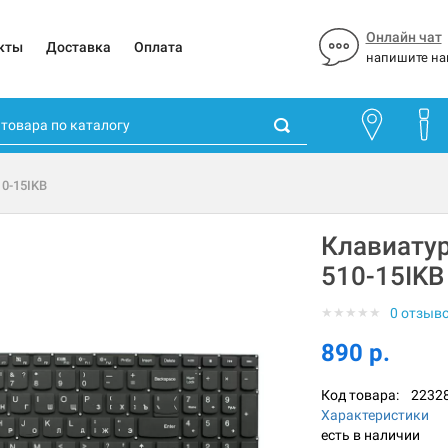
Онлайн чат
кты
Доставка
Оплата
напишите на
10-15IKB
Клавиатур
510-15IKB
★
★
★
★
★
0 отзыв
890 р.
Код товара:
2232
Характеристики
есть в наличии