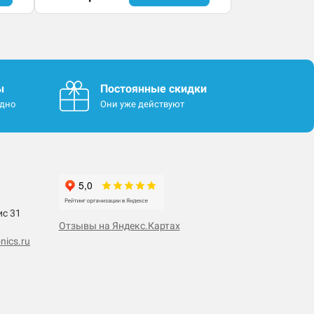
ы
Постоянные скидки
одно
Они уже действуют
ис 31
Отзывы на Яндекс.Картах
nics.ru