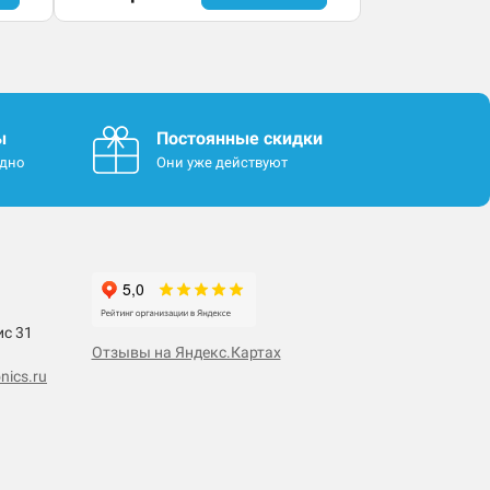
ы
Постоянные скидки
одно
Они уже действуют
ис 31
Отзывы на Яндекс.Картах
nics.ru