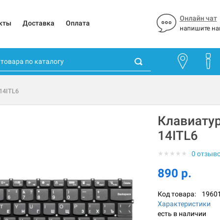
Онлайн чат
кты
Доставка
Оплата
напишите на
 14ITL6
Клавиатур
14ITL6
★
★
★
★
★
0 отзыв
890 р.
Код товара:
1960
Характеристики
есть в наличии