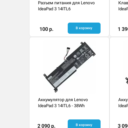
Разъем питания для Lenovo
Клав
IdeaPad 3 14ITL6
Idea
100 р.
В корзину
1 39
Аккумулятор для Lenovo
Акку
IdeaPad 3 14ITL6 - 38Wh
Idea
2 090 р.
В корзину
3 09