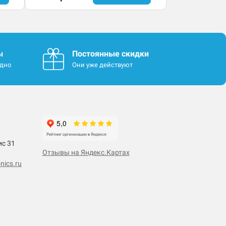
ы
Постоянные скидки
одно
Они уже действуют
ис 31
Отзывы на Яндекс.Картах
nics.ru