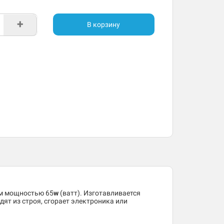
+
В корзину
м мощностью 65
w
(ватт). Изготавливается
дят из строя, сгорает электроника или