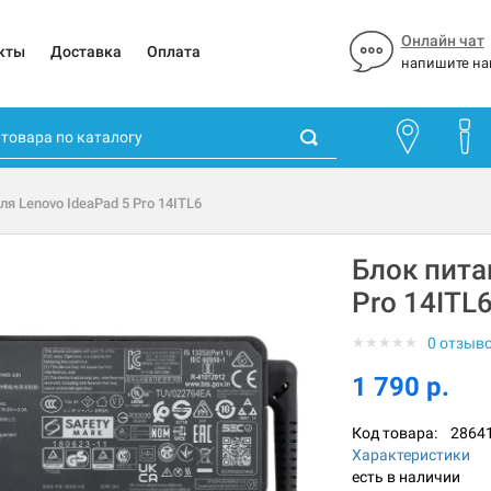
Онлайн чат
кты
Доставка
Оплата
напишите на
ля Lenovo IdeaPad 5 Pro 14ITL6
Блок пита
Pro 14ITL
★
★
★
★
★
0 отзыв
1 790 р.
Код товара:
2864
Характеристики
есть в наличии