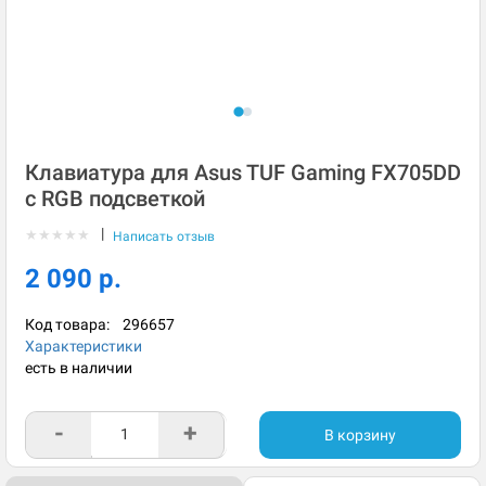
Клавиатура для Asus TUF Gaming FX705DD
с RGB подсветкой
|
★
★
★
★
★
Написать отзыв
2 090 р.
Код товара:
296657
Характеристики
есть в наличии
-
+
В корзину