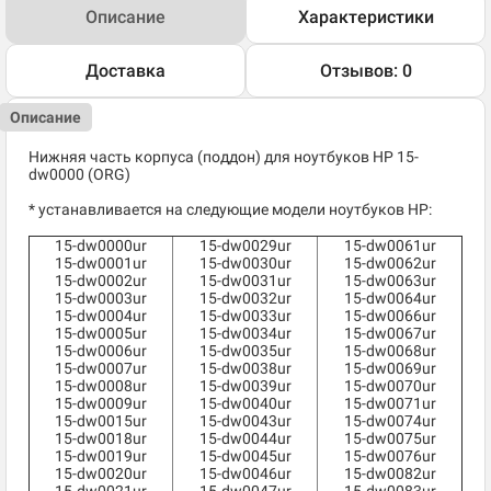
Описание
Характеристики
Доставка
Отзывов: 0
Описание
Нижняя часть корпуса (поддон) для ноутбуков HP 15-
dw0000 (ORG)
* устанавливается на следующие модели ноутбуков HP:
15-dw0000ur
15-dw0029ur
15-dw0061ur
15-dw0001ur
15-dw0030ur
15-dw0062ur
15-dw0002ur
15-dw0031ur
15-dw0063ur
15-dw0003ur
15-dw0032ur
15-dw0064ur
15-dw0004ur
15-dw0033ur
15-dw0066ur
15-dw0005ur
15-dw0034ur
15-dw0067ur
15-dw0006ur
15-dw0035ur
15-dw0068ur
15-dw0007ur
15-dw0038ur
15-dw0069ur
15-dw0008ur
15-dw0039ur
15-dw0070ur
15-dw0009ur
15-dw0040ur
15-dw0071ur
15-dw0015ur
15-dw0043ur
15-dw0074ur
15-dw0018ur
15-dw0044ur
15-dw0075ur
15-dw0019ur
15-dw0045ur
15-dw0076ur
15-dw0020ur
15-dw0046ur
15-dw0082ur