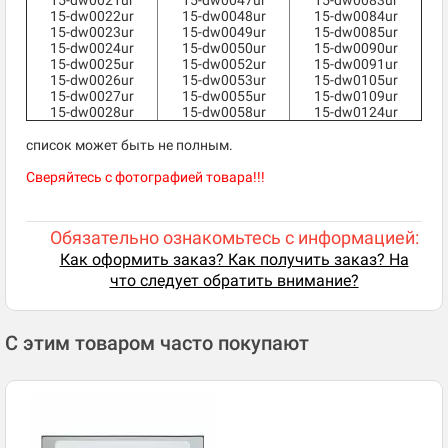
15-dw0021ur
15-dw0047ur
15-dw0083ur
15-dw0022ur
15-dw0048ur
15-dw0084ur
15-dw0023ur
15-dw0049ur
15-dw0085ur
15-dw0024ur
15-dw0050ur
15-dw0090ur
15-dw0025ur
15-dw0052ur
15-dw0091ur
15-dw0026ur
15-dw0053ur
15-dw0105ur
15-dw0027ur
15-dw0055ur
15-dw0109ur
15-dw0028ur
15-dw0058ur
15-dw0124ur
список может быть не полным.
Сверяйтесь с фотографией товара!!!
Обязательно ознакомьтесь с информацией:
Как оформить заказ? Как получить заказ? На
что следует обратить внимание?
С этим товаром часто покупают