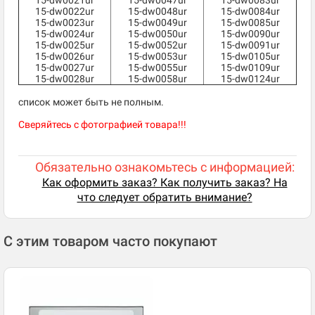
15-dw0021ur
15-dw0047ur
15-dw0083ur
15-dw0022ur
15-dw0048ur
15-dw0084ur
15-dw0023ur
15-dw0049ur
15-dw0085ur
15-dw0024ur
15-dw0050ur
15-dw0090ur
15-dw0025ur
15-dw0052ur
15-dw0091ur
15-dw0026ur
15-dw0053ur
15-dw0105ur
15-dw0027ur
15-dw0055ur
15-dw0109ur
15-dw0028ur
15-dw0058ur
15-dw0124ur
список может быть не полным.
Сверяйтесь с фотографией товара!!!
Обязательно ознакомьтесь с информацией:
Как оформить заказ? Как получить заказ? На
что следует обратить внимание?
С этим товаром часто покупают