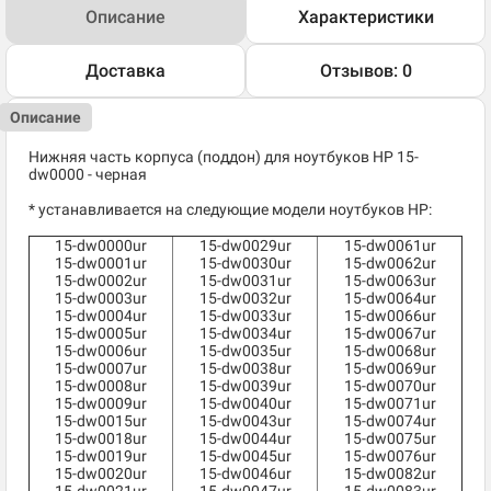
Описание
Характеристики
Доставка
Отзывов: 0
Описание
Нижняя часть корпуса (поддон) для ноутбуков HP 15-
dw0000 - черная
* устанавливается на следующие модели ноутбуков HP:
15-dw0000ur
15-dw0029ur
15-dw0061ur
15-dw0001ur
15-dw0030ur
15-dw0062ur
15-dw0002ur
15-dw0031ur
15-dw0063ur
15-dw0003ur
15-dw0032ur
15-dw0064ur
15-dw0004ur
15-dw0033ur
15-dw0066ur
15-dw0005ur
15-dw0034ur
15-dw0067ur
15-dw0006ur
15-dw0035ur
15-dw0068ur
15-dw0007ur
15-dw0038ur
15-dw0069ur
15-dw0008ur
15-dw0039ur
15-dw0070ur
15-dw0009ur
15-dw0040ur
15-dw0071ur
15-dw0015ur
15-dw0043ur
15-dw0074ur
15-dw0018ur
15-dw0044ur
15-dw0075ur
15-dw0019ur
15-dw0045ur
15-dw0076ur
15-dw0020ur
15-dw0046ur
15-dw0082ur