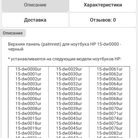
Описание
Характеристики
Доставка
Отзывов: 0
Описание
Верхняя панель (palmrest) для ноутбука HP 15-dw0000 -
черный
* устанавливается на следующие модели ноутбуков HP:
15-dw0000ur
15-dw0029ur
15-dw0061ur
15-dw0001ur
15-dw0030ur
15-dw0062ur
15-dw0002ur
15-dw0031ur
15-dw0063ur
15-dw0003ur
15-dw0032ur
15-dw0064ur
15-dw0004ur
15-dw0033ur
15-dw0066ur
15-dw0005ur
15-dw0034ur
15-dw0067ur
15-dw0006ur
15-dw0035ur
15-dw0068ur
15-dw0007ur
15-dw0038ur
15-dw0069ur
15-dw0008ur
15-dw0039ur
15-dw0070ur
15-dw0009ur
15-dw0040ur
15-dw0071ur
15-dw0015ur
15-dw0043ur
15-dw0074ur
15-dw0018ur
15-dw0044ur
15-dw0075ur
15-dw0019ur
15-dw0045ur
15-dw0076ur
15-dw0020ur
15-dw0046ur
15-dw0082ur