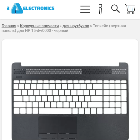
Главная
»
Корпусные запчасти
»
для ноутбуков
» Топкейс (верхняя
панель) для HP 15-dw0000 - черный