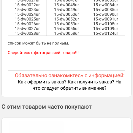
15-dw0021ur
15-dw0047ur
15-dw0083ur
15-dw0022ur
15-dw0048ur
15-dw0084ur
15-dw0023ur
15-dw0049ur
15-dw0085ur
15-dw0024ur
15-dw0050ur
15-dw0090ur
15-dw0025ur
15-dw0052ur
15-dw0091ur
15-dw0026ur
15-dw0053ur
15-dw0105ur
15-dw0027ur
15-dw0055ur
15-dw0109ur
15-dw0028ur
15-dw0058ur
15-dw0124ur
список может быть не полным.
Сверяйтесь с фотографией товара!!!
Обязательно ознакомьтесь с информацией:
Как оформить заказ? Как получить заказ? На
что следует обратить внимание?
С этим товаром часто покупают