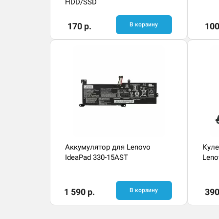
HDD/SSD
170 р.
В корзину
100
Аккумулятор для Lenovo
Куле
IdeaPad 330-15AST
Leno
1 590 р.
В корзину
390