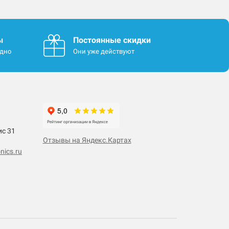
ы
Постоянные скидки
одно
Они уже действуют
ис 31
Отзывы на Яндекс.Картах
nics.ru