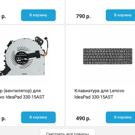
 р.
В корзину
790 р.
В корзину
р (вентилятор) для
Клавиатура для Lenovo
vo IdeaPad 330-15AST
IdeaPad 330-15AST
 р.
В корзину
490 р.
В корзину
Смотреть все товары