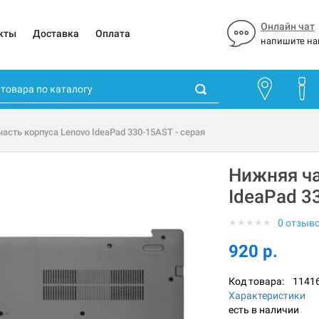
Онлайн чат
кты
Доставка
Оплата
напишите на
асть корпуса Lenovo IdeaPad 330-15AST - серая
Нижняя ча
IdeaPad 3
★
★
★
★
★
0 отзыв
920 р.
Код товара:
1141
Характеристики
есть в наличии