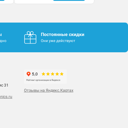
ы
Постоянные скидки
одно
Они уже действуют
ис 31
Отзывы на Яндекс.Картах
nics.ru