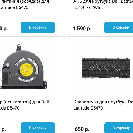
 питания (зарядка) для
АКБ для ноутбука Dell Latitu
Latitude E5470
E5470 - 62Wh
0 р.
В корзину
1 590 р.
В корзину
р (вентилятор) для Dell
Клавиатура для ноутбука De
tude E5470
Latitude E5470
 р.
В корзину
650 р.
В корзину