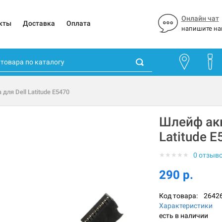
Онлайн чат
кты
Доставка
Оплата
напишите на
для Dell Latitude E5470
Шлейф акк
Latitude E
★
★
★
★
★
0 отзыв
290 р.
Код товара:
2642
Характеристики
есть в наличии