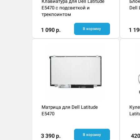
Клавиатура для Dell Latitude
Блок
E5470 с подсветкой и
Dell 
трекпоинтом
1 090 р.
В корзину
1 19
Матрица для Dell Latitude
Куле
E5470
Lati
3 390 р.
В корзину
420