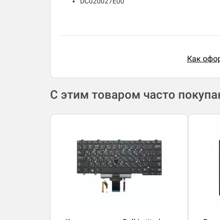
DC020027E00
Как офор
С этим товаром часто покуп