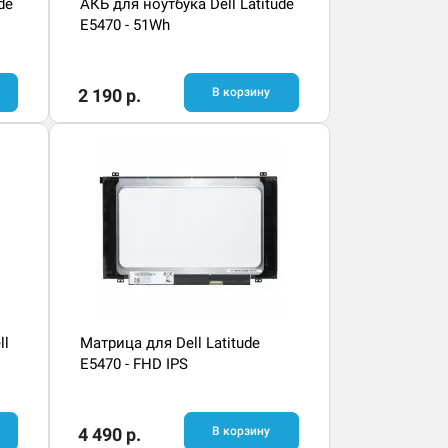
de
АКБ для ноутбука Dell Latitude
E5470 - 51Wh
2 190 р.
В корзину
ll
Матрица для Dell Latitude
E5470 - FHD IPS
4 490 р.
В корзину