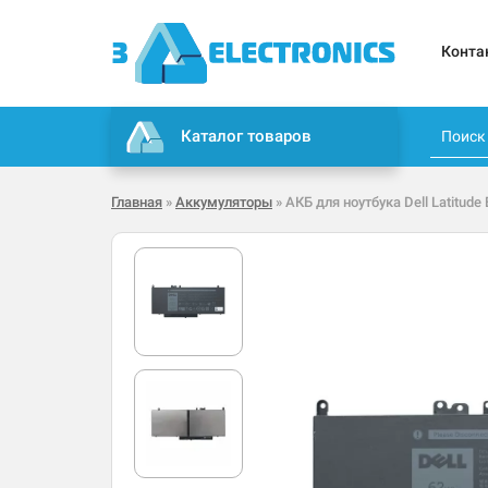
Конта
Каталог товаров
Главная
»
Аккумуляторы
» АКБ для ноутбука Dell Latitude