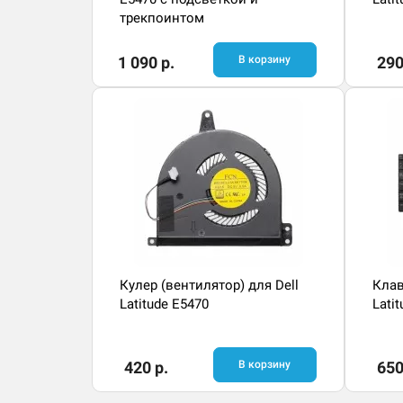
трекпоинтом
1 090 р.
В корзину
290
Кулер (вентилятор) для Dell
Клав
Latitude E5470
Lati
420 р.
В корзину
650