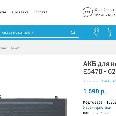
Онлайн чат
кты
Доставка
Оплата
напишите на
 E5470 - 62Wh
АКБ для но
E5470 - 6
★
★
★
★
★
0 отзыв
1 590 р.
Код товара:
1685
Характеристики
есть в наличии