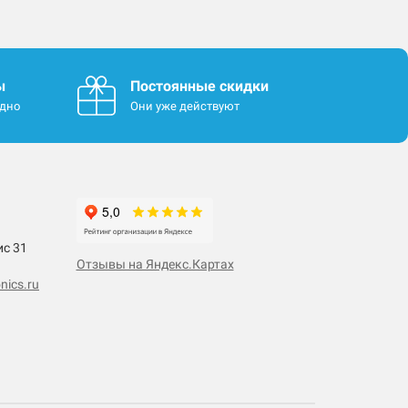
ы
Постоянные скидки
одно
Они уже действуют
ис 31
Отзывы на Яндекс.Картах
nics.ru