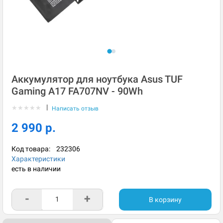
Аккумулятор для ноутбука Asus TUF
Gaming A17 FA707NV - 90Wh
|
★
★
★
★
★
Написать отзыв
2 990 р.
Код товара:
232306
Характеристики
есть в наличии
-
+
В корзину