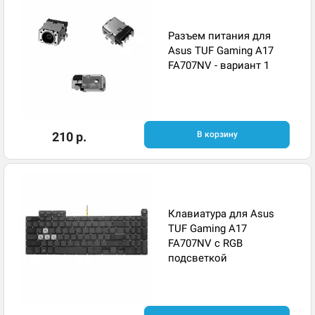
Разъем питания для
Asus TUF Gaming A17
FA707NV - вариант 1
210 р.
В корзину
Клавиатура для Asus
TUF Gaming A17
FA707NV с RGB
подсветкой