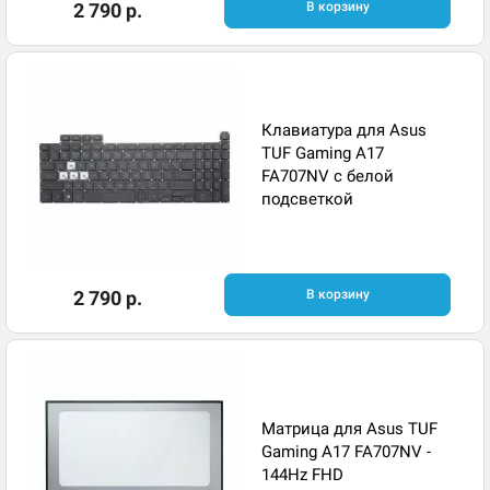
2 790 р.
В корзину
Клавиатура для Asus
TUF Gaming A17
FA707NV с белой
подсветкой
2 790 р.
В корзину
Матрица для Asus TUF
Gaming A17 FA707NV -
144Hz FHD