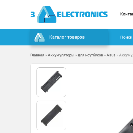
Конта
Каталог товаров
Главная
»
Аккумуляторы
»
для ноутбуков
»
Asus
» Аккуму