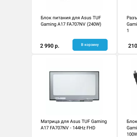
Блок питания для Asus TUF
Разъ
Gaming A17 FA707NV (240W)
Gami
1
2 990 р.
В корзину
210
Матрица для Asus TUF Gaming
Блок
A17 FA707NV - 144Hz FHD
Gami
100