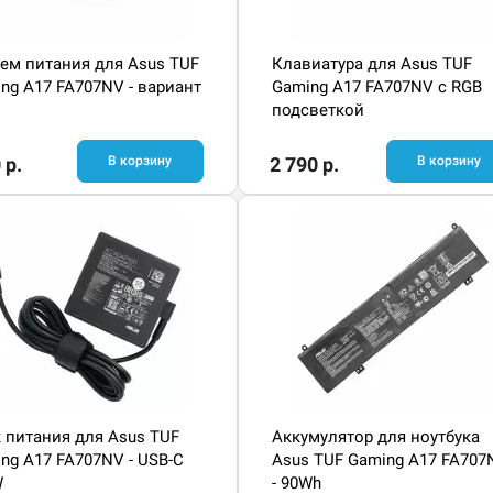
ем питания для Asus TUF
Клавиатура для Asus TUF
ng A17 FA707NV - вариант
Gaming A17 FA707NV с RGB
подсветкой
 р.
В корзину
2 790 р.
В корзину
 питания для Asus TUF
Аккумулятор для ноутбука
ng A17 FA707NV - USB-C
Asus TUF Gaming A17 FA707
W
- 90Wh