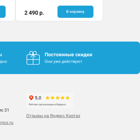
2 490 р.
В корзину
ы
Постоянные скидки
одно
Они уже действуют
ис 31
Отзывы на Яндекс.Картах
nics.ru