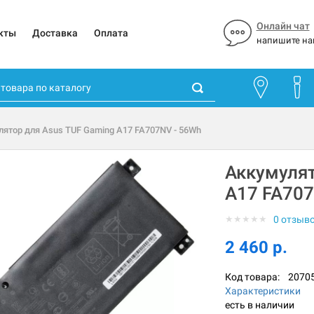
Онлайн чат
кты
Доставка
Оплата
напишите на
лятор для Asus TUF Gaming A17 FA707NV - 56Wh
Аккумулят
A17 FA707
★
★
★
★
★
0 отзыв
2 460 р.
Код товара:
2070
Характеристики
есть в наличии