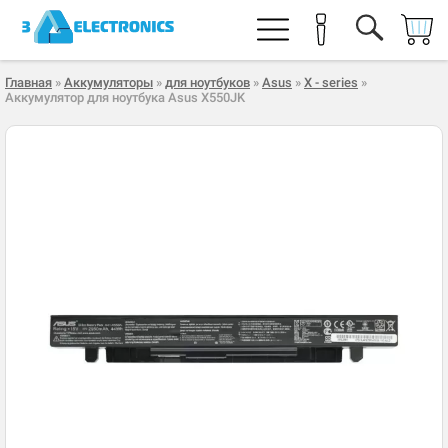
Главная
»
Аккумуляторы
»
для ноутбуков
»
Asus
»
X - series
»
Аккумулятор для ноутбука Asus X550JK