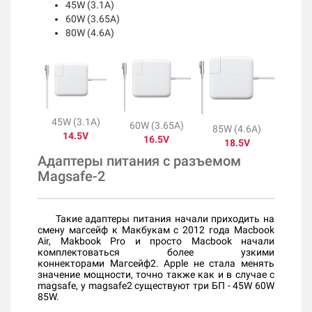
45W (3.1A)
60W (3.65A)
80W (4.6A)
45W (3.1A)
60W (3.65A)
85W (4.6A)
14.5V
16.5V
18.5V
Адаптеры питания с разъемом
Magsafe-2
​
Такие адаптеры питания начали приходить на
смену магсейф к Макбукам с 2012
года Macbook
Air,
Makbook Pro и просто Macbook начали
комплектоваться более узкими
коннекторами Магсейф2.
Apple не стала менять
значение мощности, точно также как и в случае с
magsafe, у magsafe2 существуют три БП - 45W 60W
85W.