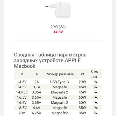
29W (2A)
14.5V
Сводная таблица параметров
зарядных устройств APPLE
Macbook
Смот
V
A
Размер разъема
W
реть
14.5V
2A
USB Type-C
29W
14.5V
3,1A
Magsafe
45W
14.85V
3,05A
Magsafe 2
45W
16.5V
3,65A
Magsafe
60W
16.5V
3,65A
Magsafe 2
60W
18.5V
4,6A
Magsafe
85W
20V
4,25A
Magsafe2
85W