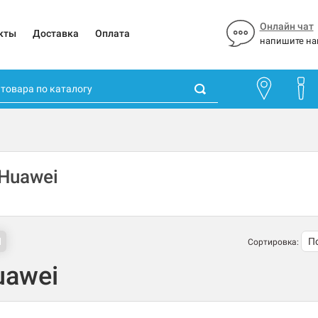
Онлайн чат
кты
Доставка
Оплата
напишите на
Huawei
Сортировка:
uawei