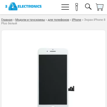
Главная
»
Модули и тачскрины
»
для телефонов
»
iPhone
» Экран iPhone 8
Plus белый