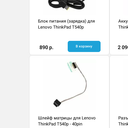
Блок питания (зарядка) для
Акку
Lenovo ThinkPad T540p
Thin
890 р.
В корзину
2 09
Шлейф матрицы для Lenovo
Разъ
ThinkPad T540p - 40pin
Thin