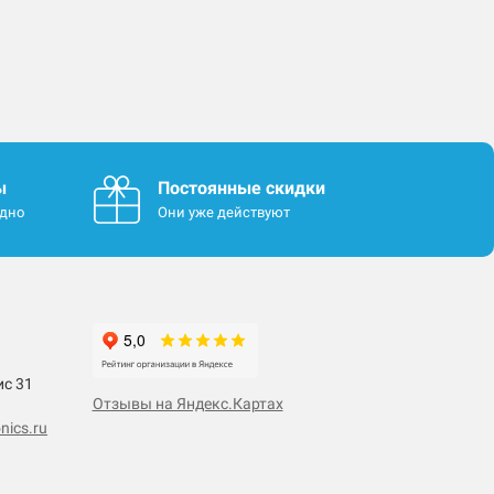
ы
Постоянные скидки
одно
Они уже действуют
ис 31
Отзывы на Яндекс.Картах
nics.ru