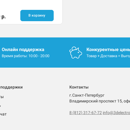
 р.
В корзину
Онлайн поддержка
Конкурентные цен
Время работы: 10:00 - 20:00
Товар + Доставка = Выг
 поддержки
Контакты
г.Санкт-Петербург
ты
Владимирский проспект 15, оф
ь
8 (812) 317-67-72
info@3delectro
чат