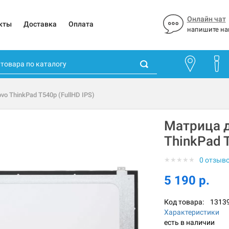
Онлайн чат
кты
Доставка
Оплата
напишите на
vo ThinkPad T540p (FullHD IPS)
Матрица д
ThinkPad T
★
★
★
★
★
0 отзыв
5 190 р.
Код товара:
1313
Характеристики
есть в наличии