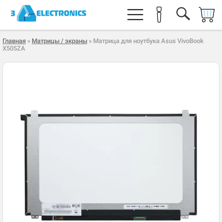
Главная
»
Матрицы / экраны
» Матрица для ноутбука Asus VivoBook
X505ZA