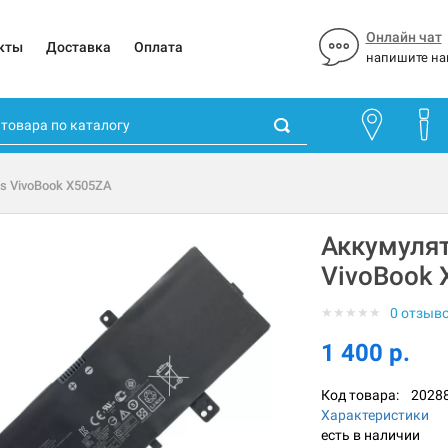
Онлайн чат
кты
Доставка
Оплата
напишите на
s VivoBook X505ZA
Аккумулят
VivoBook
★
★
★
★
★
0 отзыв
1 400 р.
Код товара:
2028
Характеристики
есть в наличии