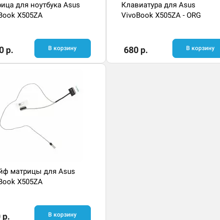
ица для ноутбука Asus
Клавиатура для Asus
Book X505ZA
VivoBook X505ZA - ORG
0 р.
В корзину
680 р.
В корзину
ф матрицы для Asus
Book X505ZA
 р.
В корзину