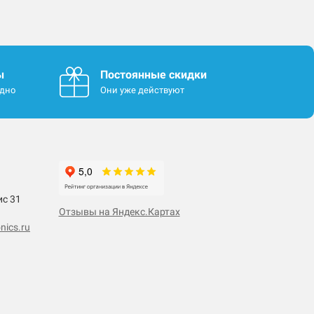
ы
Постоянные скидки
одно
Они уже действуют
ис 31
Отзывы на Яндекс.Картах
nics.ru