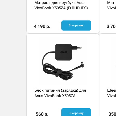
Матрица для ноутбука Asus
Матр
VivoBook X505ZA (FullHD IPS)
Vivo
4 190 р.
В корзину
3 70
Блок питания (зарядка) для
Шлей
Asus VivoBook X505ZA
Vivo
560 р.
В корзину
350