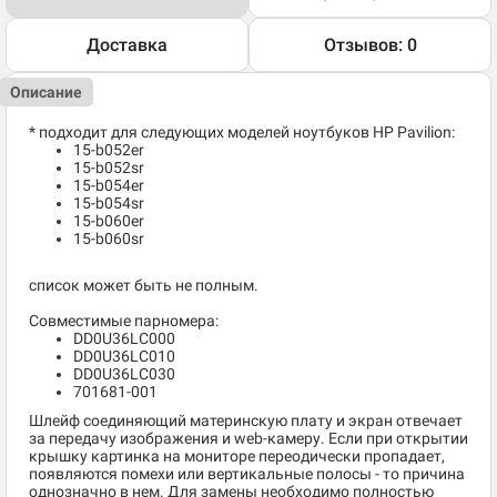
Доставка
Отзывов: 0
Описание
* подходит для следующих моделей ноутбуков HP Pavilion:
15-b052er
15-b052sr
15-b054er
15-b054sr
15-b060er
15-b060sr
список может быть не полным.
Совместимые парномера:
DD0U36LC000
DD0U36LC010
DD0U36LC030
701681-001
Шлейф соединяющий материнскую плату и экран отвечает
за передачу изображения и web-камеру. Если при открытии
крышку картинка на мониторе переодически пропадает,
появляются помехи или вертикальные полосы - то причина
однозначно в нем. Для замены необходимо полностью