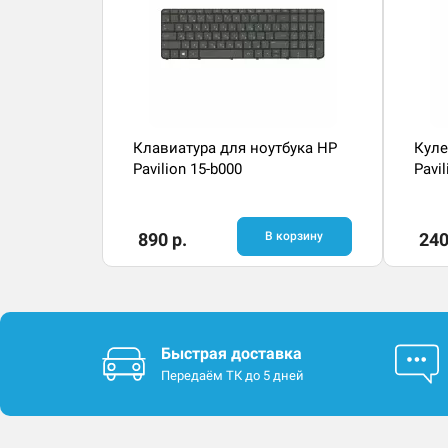
Клавиатура для ноутбука HP
Куле
Pavilion 15-b000
Pavi
890 р.
В корзину
240
Быстрая доставка
Передаём ТК до 5 дней