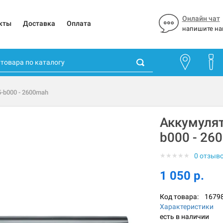
Онлайн чат
кты
Доставка
Оплата
напишите на
5-b000 - 2600mah
Аккумулят
b000 - 26
★
★
★
★
★
0 отзыв
1 050 р.
Код товара:
1679
Характеристики
есть в наличии