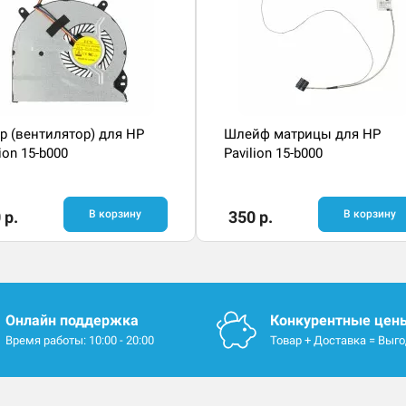
р (вентилятор) для HP
Шлейф матрицы для HP
lion 15-b000
Pavilion 15-b000
 р.
В корзину
350 р.
В корзину
Онлайн поддержка
Конкурентные цен
Время работы: 10:00 - 20:00
Товар + Доставка = Выг