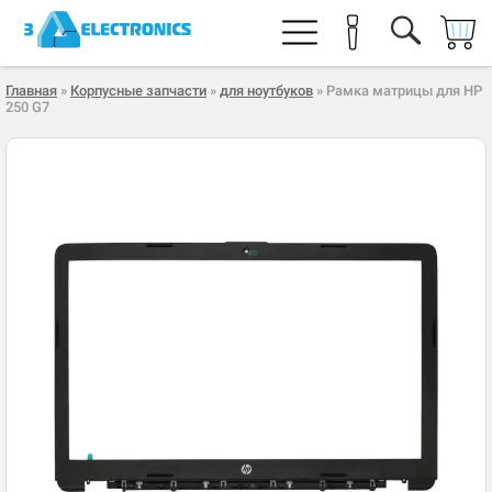
Главная
»
Корпусные запчасти
»
для ноутбуков
» Рамка матрицы для HP
250 G7