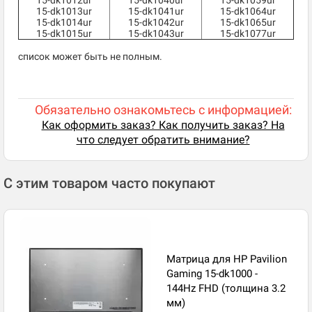
15-dk1012ur
15-dk1040ur
15-dk1059ur
15-dk1013ur
15-dk1041ur
15-dk1064ur
15-dk1014ur
15-dk1042ur
15-dk1065ur
15-dk1015ur
15-dk1043ur
15-dk1077ur
cписок может быть не полным.
Обязательно ознакомьтесь с информацией:
Как оформить заказ? Как получить заказ? На
что следует обратить внимание?
С этим товаром часто покупают
Матрица для HP Pavilion
Gaming 15-dk1000 -
144Hz FHD (толщина 3.2
мм)