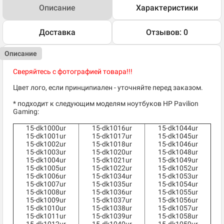
Описание
Характеристики
Доставка
Отзывов: 0
Описание
Сверяйтесь с фотографией товара!!!
Цвет лого, если принципиален - уточняйте перед заказом.
* подходит к следующим моделям ноутбуков HP Pavilion
Gaming:
15-dk1000ur
15-dk1016ur
15-dk1044ur
15-dk1001ur
15-dk1017ur
15-dk1045ur
15-dk1002ur
15-dk1018ur
15-dk1046ur
15-dk1003ur
15-dk1020ur
15-dk1048ur
15-dk1004ur
15-dk1021ur
15-dk1049ur
15-dk1005ur
15-dk1022ur
15-dk1052ur
15-dk1006ur
15-dk1034ur
15-dk1053ur
15-dk1007ur
15-dk1035ur
15-dk1054ur
15-dk1008ur
15-dk1036ur
15-dk1055ur
15-dk1009ur
15-dk1037ur
15-dk1056ur
15-dk1010ur
15-dk1038ur
15-dk1057ur
15-dk1011ur
15-dk1039ur
15-dk1058ur