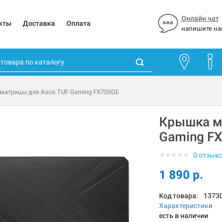
Онлайн чат
кты
Доставка
Оплата
напишите на
матрицы для Asus TUF Gaming FX705GE
Крышка м
Gaming F
★
★
★
★
★
0 отзыв
1 890 р.
Код товара:
1373
Характеристики
есть в наличии