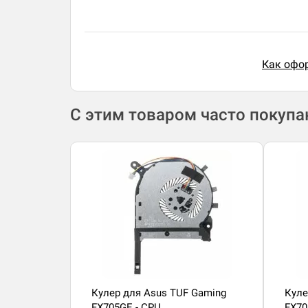
Как офор
С этим товаром часто покуп
Кулер для Asus TUF Gaming
Куле
FX705GE - CPU
FX70