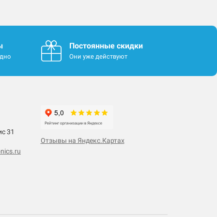
ы
Постоянные скидки
одно
Они уже действуют
ис 31
Отзывы на Яндекс.Картах
nics.ru