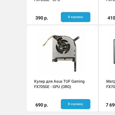
390 р.
В корзину
410
Кулер для Asus TUF Gaming
Матр
FX705GE - GPU (ORG)
FX70
690 р.
В корзину
7 69