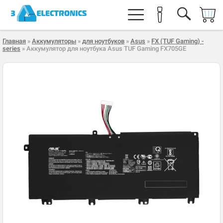
Главная
»
Аккумуляторы
»
для ноутбуков
»
Asus
»
FX (TUF Gaming) -
series
» Аккумулятор для ноутбука Asus TUF Gaming FX705GE