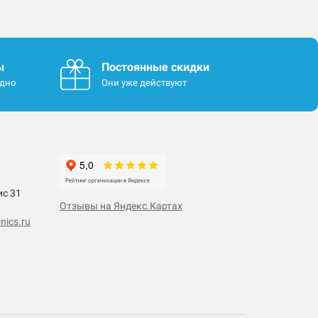
ы
Постоянные скидки
одно
Они уже действуют
ис 31
Отзывы на Яндекс.Картах
nics.ru