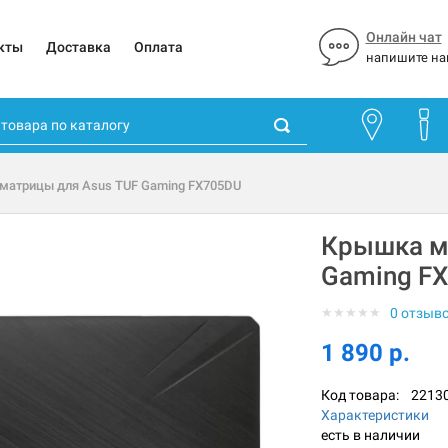
Онлайн чат
кты
Доставка
Оплата
напишите на
матрицы для Asus TUF Gaming FX705DU
Крышка м
Gaming F
★
★
★
★
★
0 отзыв
1 890 р.
Код товара:
2213
Характеристики
есть в наличии