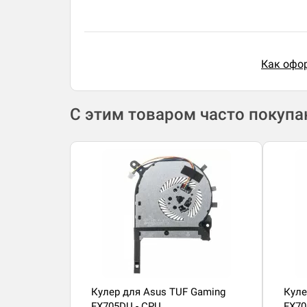
Как офор
С этим товаром часто покуп
Кулер для Asus TUF Gaming
Куле
FX705DU - CPU
FX70