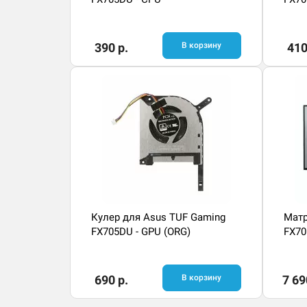
390 р.
В корзину
410
Кулер для Asus TUF Gaming
Матр
FX705DU - GPU (ORG)
FX70
690 р.
В корзину
7 69