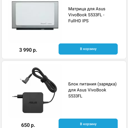
Матрица для Asus
VivoBook S533FL -
FullHD IPS
3 990 р.
В корзину
Блок питания (зарядка)
для Asus VivoBook
S533FL
650 р.
В корзину