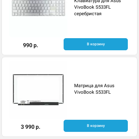
Клавиатура для Asus
VivoBook S533FL
серебристая
990 р.
В корзину
Матрица для Asus
VivoBook S533FL
3 990 р.
В корзину