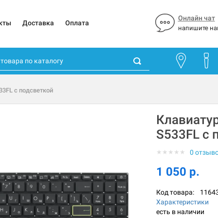
Онлайн чат
кты
Доставка
Оплата
напишите на
33FL с подсветкой
Клавиатур
S533FL с 
★
★
★
★
★
0 отзыв
1 050 р.
Код товара:
1164
Характеристики
есть в наличии