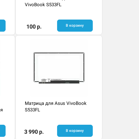
VivoBook S533FL
100 р.
В корзину
Матрица для Asus VivoBook
ая
S533FL
3 990 р.
В корзину