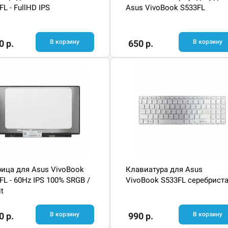
FL - FullHD IPS
Asus VivoBook S533FL
0 р.
В корзину
650 р.
В корзину
ица для Asus VivoBook
Клавиатура для Asus
FL - 60Hz IPS 100% SRGB /
VivoBook S533FL серебрист
it
0 р.
В корзину
990 р.
В корзину