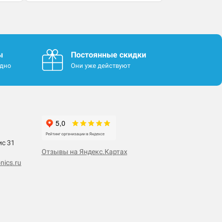
ы
Постоянные скидки
одно
Они уже действуют
ис 31
Отзывы на Яндекс.Картах
nics.ru