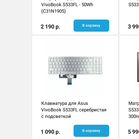
VivoBook S533FL - 50Wh
S533
(C31N1905)
2 190 р.
В корзину
3 99
Клавиатура для Asus
Матр
VivoBook S533FL серебристая
S533
с подсветкой
300n
1 090 р.
В корзину
5 99