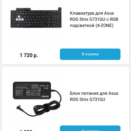
Клавиатура для Asus
ROG Strix G731GU с RGB
подсветкой (4-ZONE)
1 720 р.
В корзину
Блок питания для Asus
ROG Strix G731GU