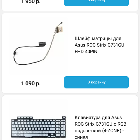
1 950 р.
В корзину
Шлейф матрицы для
Asus ROG Strix G731GU -
FHD 40PIN
1 090 р.
В корзину
Клавиатура для Asus
ROG Strix G731GU с RGB
подсветкой (4-ZONE) -
синяя