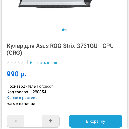
Кулер для Asus ROG Strix G731GU - CPU
(ORG)
|
★
★
★
★
★
Написать отзыв
990 р.
Производитель
Forcecon
Код товара:
288854
Характеристики
есть в наличии
-
+
В корзину