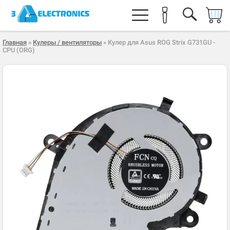
Главная
»
Кулеры / вентиляторы
» Кулер для Asus ROG Strix G731GU -
CPU (ORG)