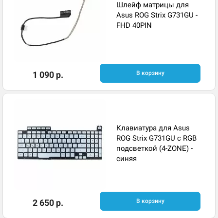
Шлейф матрицы для
Asus ROG Strix G731GU -
FHD 40PIN
1 090 р.
В корзину
Клавиатура для Asus
ROG Strix G731GU с RGB
подсветкой (4-ZONE) -
синяя
2 650 р.
В корзину