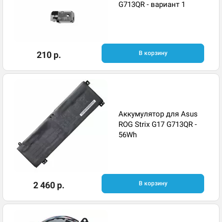
G713QR - вариант 1
210 р.
В корзину
Аккумулятор для Asus
ROG Strix G17 G713QR -
56Wh
2 460 р.
В корзину