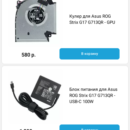
Кулер для Asus ROG
Strix G17 G713QR - GPU
580 р.
В корзину
Блок питания для Asus
ROG Strix G17 G713QR -
USB-C 100W