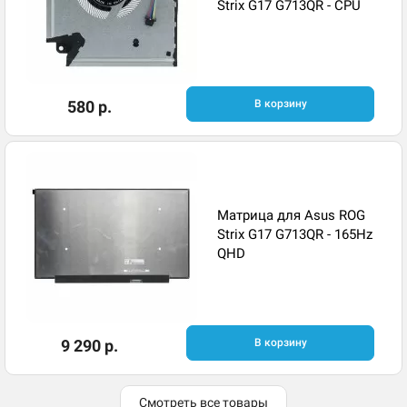
Strix G17 G713QR - CPU
580 р.
В корзину
Матрица для Asus ROG
Strix G17 G713QR - 165Hz
QHD
9 290 р.
В корзину
Смотреть все товары