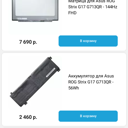
Матрица для Asus ROG
Strix G17 G713QR - 144Hz
FHD
7 690 р.
В корзину
Аккумулятор для Asus
ROG Strix G17 G713QR -
56Wh
2 460 р.
В корзину