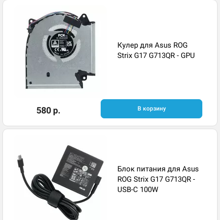
Кулер для Asus ROG
Strix G17 G713QR - GPU
580 р.
В корзину
Блок питания для Asus
ROG Strix G17 G713QR -
USB-C 100W